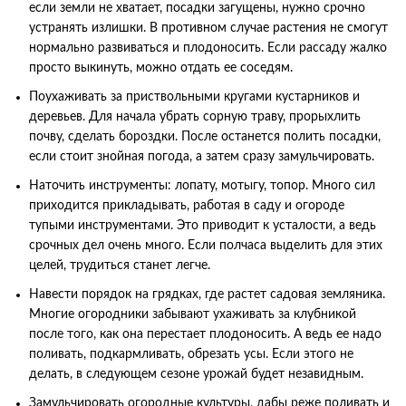
если земли не хватает, посадки загущены, нужно срочно
устранять излишки. В противном случае растения не смогут
нормально развиваться и плодоносить. Если рассаду жалко
просто выкинуть, можно отдать ее соседям.
Поухаживать за приствольными кругами кустарников и
деревьев. Для начала убрать сорную траву, прорыхлить
почву, сделать бороздки. После останется полить посадки,
если стоит знойная погода, а затем сразу замульчировать.
Наточить инструменты: лопату, мотыгу, топор. Много сил
приходится прикладывать, работая в саду и огороде
тупыми инструментами. Это приводит к усталости, а ведь
срочных дел очень много. Если полчаса выделить для этих
целей, трудиться станет легче.
Навести порядок на грядках, где растет садовая земляника.
Многие огородники забывают ухаживать за клубникой
после того, как она перестает плодоносить. А ведь ее надо
поливать, подкармливать, обрезать усы. Если этого не
делать, в следующем сезоне урожай будет незавидным.
Замульчировать огородные культуры, дабы реже поливать и