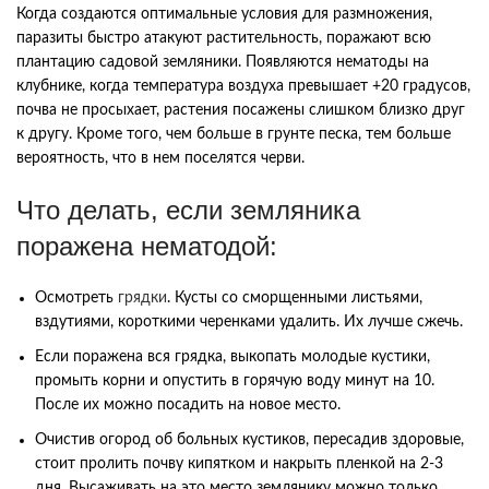
Когда создаются оптимальные условия для размножения,
паразиты быстро атакуют растительность, поражают всю
плантацию садовой земляники. Появляются нематоды на
клубнике, когда температура воздуха превышает +20 градусов,
почва не просыхает, растения посажены слишком близко друг
к другу. Кроме того, чем больше в грунте песка, тем больше
вероятность, что в нем поселятся черви.
Что делать, если земляника
поражена нематодой:
Осмотреть
грядки
. Кусты со сморщенными листьями,
вздутиями, короткими черенками удалить. Их лучше сжечь.
Если поражена вся грядка, выкопать молодые кустики,
промыть корни и опустить в горячую воду минут на 10.
После их можно посадить на новое место.
Очистив огород об больных кустиков, пересадив здоровые,
стоит пролить почву кипятком и накрыть пленкой на 2-3
дня. Высаживать на это место землянику можно только