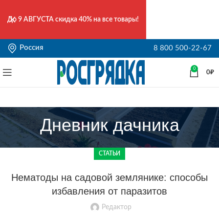
До
9 АВГУСТА
скидка 40% на все товары!
Россия
8 800 500-22-67
0
0
₽
Дневник дачника
СТАТЬИ
Нематоды на садовой землянике: способы
избавления от паразитов
Редактор