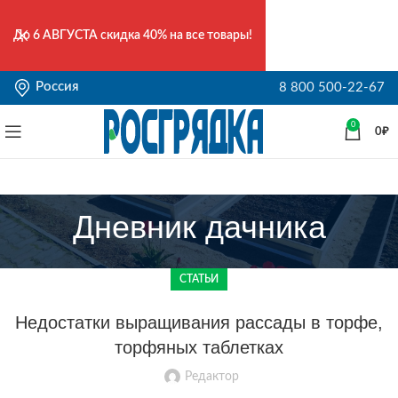
До
6 АВГУСТА
скидка 40% на все товары!
Россия
8 800 500-22-67
0
0
₽
Дневник дачника
СТАТЬИ
Недостатки выращивания рассады в торфе,
торфяных таблетках
Редактор