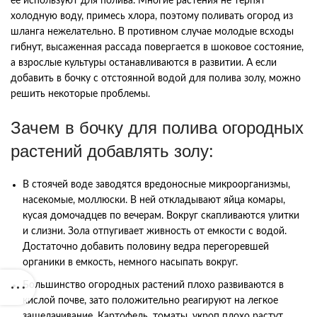
ее используют для полива. Многие растения не терпят
холодную воду, примесь хлора, поэтому поливать огород из
шланга нежелательно. В противном случае молодые всходы
гибнут, высаженная рассада повергается в шоковое состояние,
а взрослые культуры останавливаются в развитии. А если
добавить в бочку с отстоянной водой для полива золу, можно
решить некоторые проблемы.
Зачем в бочку для полива огородных
растений добавлять золу:
В стоячей воде заводятся вредоносные микроорганизмы,
насекомые, моллюски. В ней откладывают яйца комары,
кусая домочадцев по вечерам. Вокруг скапливаются улитки
и слизни. Зола отпугивает живность от емкости с водой.
Достаточно добавить половину ведра перегоревшей
органики в емкость, немного насыпать вокруг.
Большинство огородных растений плохо развиваются в
кислой почве, зато положительно реагируют на легкое
защелачивание. Картофель, томаты, укроп плохо растут,