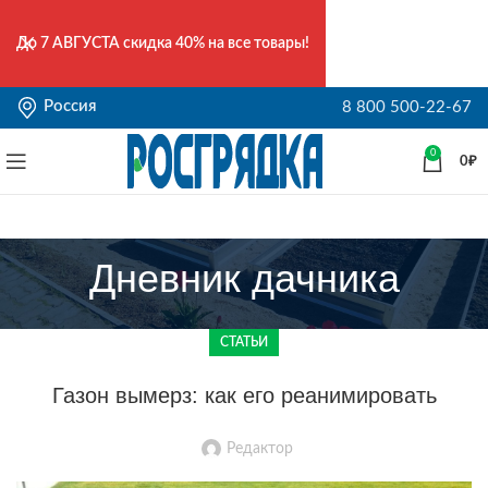
До
7 АВГУСТА
скидка 40% на все товары!
Россия
8 800 500-22-67
0
0
₽
Дневник дачника
СТАТЬИ
Газон вымерз: как его реанимировать
Редактор