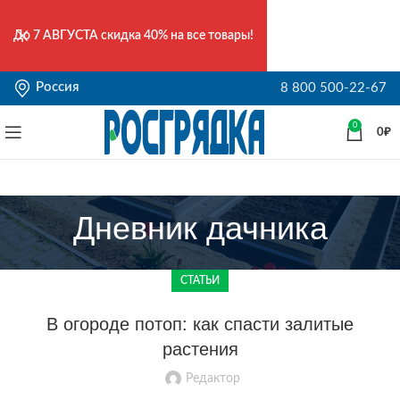
До
7 АВГУСТА
скидка 40% на все товары!
Россия
8 800 500-22-67
0
0
₽
Дневник дачника
СТАТЬИ
В огороде потоп: как спасти залитые
растения
Редактор