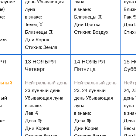
олуние
день Убывающая
луна
луна 
е)
луна
в знаке:
Близ
ке:
в знаке:
Близнецы ♊
Рак 
Телец ♉
Дни Цветка
Дни 
Близнецы ♊
Стихия: Воздух
Стихи
емля
Дни Корня
Стихия: Земля
РЯ
13 НОЯБРЯ
14 НОЯБРЯ
15 
Четверг
Пятница
Субб
льный
Нейтральный день
Нейтральный день
Нейт
23 лунный день
23, 24 лунный
24, 2
ный
Убывающая луна
день Убывающая
день
я
в знаке:
луна
луна
Лев ♌
в знаке:
в зна
ке:
Дева ♍
Дева ♍
Дева
Дни Корня
Дни Корня
Весы