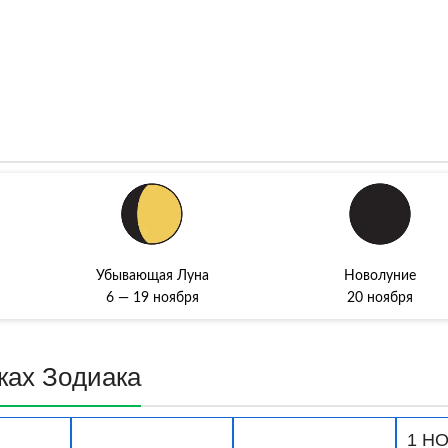
Убывающая Луна
Новолуние
6 — 19 ноября
20 ноября
кax Зoдиaкa
1 Н