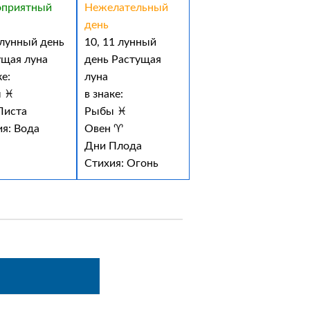
оприятный
Нежелательный
день
 лунный день
10, 11 лунный
ущая луна
день Растущая
ке:
луна
 ♓
в знаке:
Листа
Рыбы ♓
ия: Вода
Овен ♈
Дни Плода
Стихия: Огонь