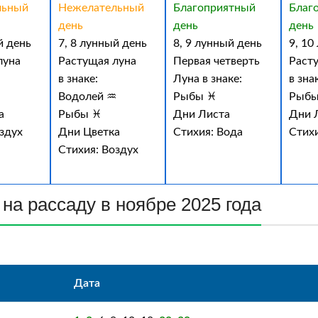
льный
Нежелательный
Благоприятный
Благ
день
день
день
й день
7, 8 лунный день
8, 9 лунный день
9, 10
луна
Растущая луна
Первая четверть
Раст
в знаке:
Луна в знаке:
в зна
♒
Водолей ♒
Рыбы ♓
Рыбы
а
Рыбы ♓
Дни Листа
Дни 
здух
Дни Цветка
Стихия: Вода
Стих
Стихия: Воздух
на рассаду в ноябре 2025 года
Дата