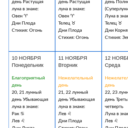
день Растущая
день Растущая
день Полн
луна в знаке:
луна в знаке:
(Суперлуни
Овен ♈
Овен ♈
Луна в зна
Дни Плода
Телец ♉
Телец ♉
Стихия: Огонь
Дни Плода
Дни Корня
Стихия: Огонь
Стихия: З
10 НОЯБРЯ
11 НОЯБРЯ
12 НОЯБ
Понедельник
Вторник
Среда
Благоприятный
Нежелательный
Нежелате
день
день
день
20, 21 лунный
21, 22 лунный
22, 23 лун
день Убывающая
день Убывающая
день Треть
луна в знаке:
луна в знаке:
четверть
Рак ♋
Лев ♌
Луна в зна
Лев ♌
Дни Плода
Лев ♌