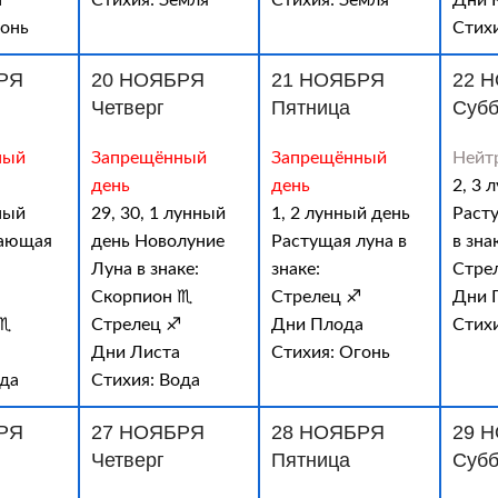
а
Стихия: Земля
Стихия: Земля
Дни 
гонь
Стихи
РЯ
20 НОЯБРЯ
21 НОЯБРЯ
22 
Четверг
Пятница
Субб
ный
Запрещённый
Запрещённый
Нейт
день
день
2, 3 
ный
29, 30, 1 лунный
1, 2 лунный день
Раст
вающая
день Новолуние
Растущая луна в
в зна
Луна в знаке:
знаке:
Стре
Скорпион ♏
Стрелец ♐
Дни 
 ♏
Стрелец ♐
Дни Плода
Стих
Дни Листа
Стихия: Огонь
ода
Стихия: Вода
РЯ
27 НОЯБРЯ
28 НОЯБРЯ
29 
Четверг
Пятница
Субб