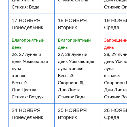
Дни Листа
Стихия: Огонь
Дни Плод
Стихия: Вода
Стихия: О
17 НОЯБРЯ
18 НОЯБРЯ
19 НОЯБ
Понедельник
Вторник
Среда
Благоприятный
Благоприятный
Запрещён
день
день
день
26, 27 лунный
27, 28 лунный
28, 29 лун
день Убывающая
день Убывающая
день Убы
луна
луна в знаке:
луна
в знаке:
Весы ♎
в знаке:
Весы ♎
Скорпион ♏
Скорпион
Дни Цветка
Дни Листа
Дни Листа
Стихия: Воздух
Стихия: Вода
Стихия: В
24 НОЯБРЯ
25 НОЯБРЯ
26 НОЯБ
Понедельник
Вторник
Среда