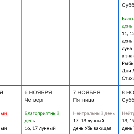
Субб
Благ
день
11, 1
день
луна
в зна
Рыбы
Дни 
Стих
Я
6 НОЯБРЯ
7 НОЯБРЯ
8 Н
Четверг
Пятница
Субб
ный
Благоприятный
Нейтральный день
Нейт
день
17, 18 лунный
18, 1
ный
16, 17 лунный
день Убывающая
день