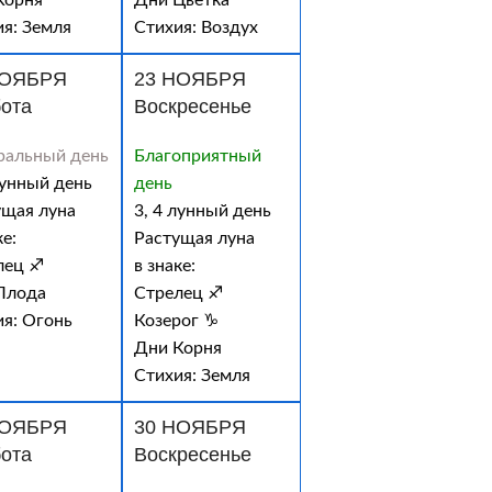
Корня
Дни Цветка
я: Земля
Стихия: Воздух
НОЯБРЯ
23 НОЯБРЯ
ота
Воскресенье
ральный день
Благоприятный
лунный день
день
ущая луна
3, 4 лунный день
ке:
Растущая луна
лец ♐
в знаке:
Плода
Стрелец ♐
ия: Огонь
Козерог ♑
Дни Корня
Стихия: Земля
НОЯБРЯ
30 НОЯБРЯ
ота
Воскресенье