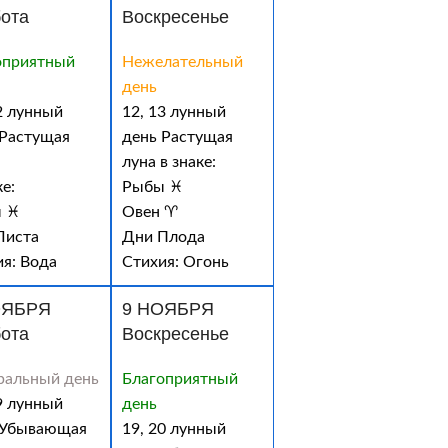
ота
Воскресенье
оприятный
Нежелательный
день
2 лунный
12, 13 лунный
 Растущая
день Растущая
луна в знаке:
ке:
Рыбы ♓
 ♓
Овен ♈
Листа
Дни Плода
ия: Вода
Стихия: Огонь
ОЯБРЯ
9 НОЯБРЯ
ота
Воскресенье
ральный день
Благоприятный
9 лунный
день
 Убывающая
19, 20 лунный