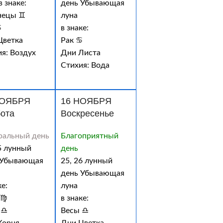
в знаке:
день Убывающая
нецы ♊
луна
♋
в знаке:
Цветка
Рак ♋
я: Воздух
Дни Листа
Стихия: Вода
НОЯБРЯ
16 НОЯБРЯ
ота
Воскресенье
ральный день
Благоприятный
5 лунный
день
 Убывающая
25, 26 лунный
день Убывающая
ке:
луна
 ♍
в знаке:
 ♎
Весы ♎